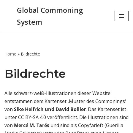
Global Commoning
Zum
System
Inhalt
springen
Home
»
Bildrechte
Bildrechte
Alle schwarz-weiß-Illustrationen dieser Website
entstammen dem Kartenset ‚Muster des Commonings‘
von
Sike Helfrich und David Bollier
. Das Kartenset ist
unter CC BY-SA 4.0 veröffentlicht. Die Illustrationen sind
von
Mercé M. Tarés
und sind als Copyfarleft (Guerilla