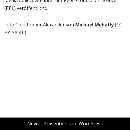
Media Collective) unter der Peer Production Licence
(PPL) veröffentlicht.
Foto Christopher Alexander von
Michael Mehaffy
(CC
BY-SA 4.0)
Neve
| Präsentiert von
WordPress